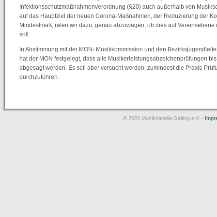
Infektionsschutzmaßnahmenverordnung (§20) auch außerhalb von Musiksch
auf das Hauptziel der neuen Corona-Maßnahmen, der Reduzierung der Kon
Mindestmaß, raten wir dazu, genau abzuwägen, ob dies auf Vereinsebene der
soll.
In Abstimmung mit der MON- Musikkommission und den Bezirksjugendleiter
hat der MON festgelegt, dass alle Musikerleistungsabzeichenprüfungen bi
abgesagt werden. Es soll aber versucht werden, zumindest die Praxis-Prüf
durchzuführen.
© 2026 Musikkapelle Gelting e.V. -
Impr