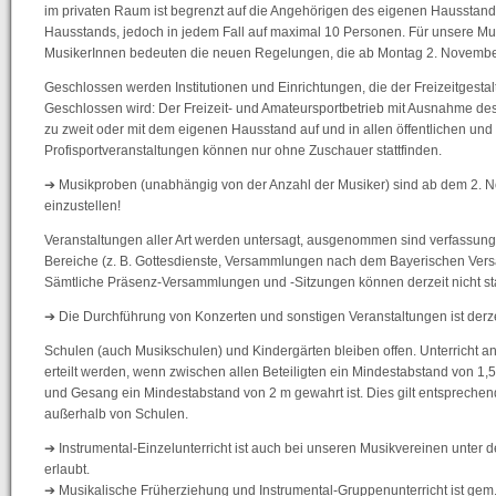
im privaten Raum ist begrenzt auf die Angehörigen des eigenen Hausstand
Hausstands, jedoch in jedem Fall auf maximal 10 Personen. Für unsere Mu
MusikerInnen bedeuten die neuen Regelungen, die ab Montag 2. November
Geschlossen werden Institutionen und Einrichtungen, die der Freizeitgesta
Geschlossen wird: Der Freizeit- und Amateursportbetrieb mit Ausnahme des 
zu zweit oder mit dem eigenen Hausstand auf und in allen öffentlichen und
Profisportveranstaltungen können nur ohne Zuschauer stattfinden.
➔ Musikproben (unabhängig von der Anzahl der Musiker) sind ab dem 2.
einzustellen!
Veranstaltungen aller Art werden untersagt, ausgenommen sind verfassung
Bereiche (z. B. Gottesdienste, Versammlungen nach dem Bayerischen Ver
Sämtliche Präsenz-Versammlungen und -Sitzungen können derzeit nicht sta
➔ Die Durchführung von Konzerten und sonstigen Veranstaltungen ist derzei
Schulen (auch Musikschulen) und Kindergärten bleiben offen. Unterricht a
erteilt werden, wenn zwischen allen Beteiligten ein Mindestabstand von 1,
und Gesang ein Mindestabstand von 2 m gewahrt ist. Dies gilt entsprechend
außerhalb von Schulen.
➔ Instrumental-Einzelunterricht ist auch bei unseren Musikvereinen unter
erlaubt.
➔ Musikalische Früherziehung und Instrumental-Gruppenunterricht ist gem