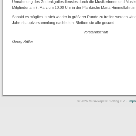
Umrahmung des Gedenkgottesdienstes durch die Musikerinnen und Musiker
Mitglieder am 7. März um 10:00 Uhr in der Pfarrkirche Mariä Himmelfahrt in G
Sobald es möglich ist sich wieder in größerer Runde zu treffen werden wir 
Jahreshauptversammlung nachholen. Bleiben sie alle gesund.
Vorstandschaft
Georg Rittler
© 2026 Musikkapelle Gelting e.V. -
Impr