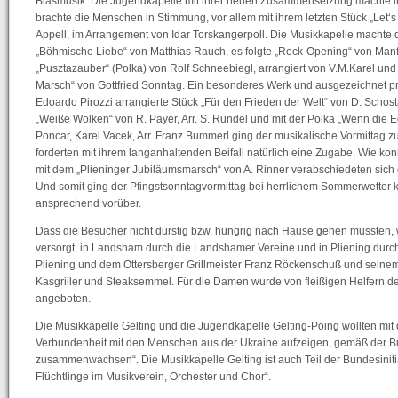
Blasmusik. Die Jugendkapelle mit ihrer neuen Zusammensetzung machte i
brachte die Menschen in Stimmung, vor allem mit ihrem letzten Stück „Let‘s
Appell, im Arrangement von Idar Torskangerpoll. Die Musikkapelle machte d
„Böhmische Liebe“ von Matthias Rauch, es folgte „Rock-Opening“ von Manf
„Pusztazauber“ (Polka) von Rolf Schneebiegl, arrangiert von V.M.Karel un
Marsch“ von Gottfried Sonntag. Ein besonderes Werk und ausgezeichnet pr
Edoardo Pirozzi arrangierte Stück „Für den Frieden der Welt“ von D. Schos
„Weiße Wolken“ von R. Payer, Arr. S. Rundel und mit der Polka „Wenn die E
Poncar, Karel Vacek, Arr. Franz Bummerl ging der musikalische Vormittag z
forderten mit ihrem langanhaltenden Beifall natürlich eine Zugabe. Wie kon
mit dem „Plieninger Jubiläumsmarsch“ von A. Rinner verabschiedeten sich d
Und somit ging der Pfingstsonntagvormittag bei herrlichem Sommerwetter 
ansprechend vorüber.
Dass die Besucher nicht durstig bzw. hungrig nach Hause gehen mussten,
versorgt, in Landsham durch die Landshamer Vereine und in Pliening dur
Pliening und dem Ottersberger Grillmeister Franz Röckenschuß und seinem 
Kasgriller und Steaksemmel. Für die Damen wurde von fleißigen Helfern d
angeboten.
Die Musikkapelle Gelting und die Jugendkapelle Gelting-Poing wollten mit d
Verbundenheit mit den Menschen aus der Ukraine aufzeigen, gemäß der Bun
zusammenwachsen“. Die Musikkapelle Gelting ist auch Teil der Bundesiniti
Flüchtlinge im Musikverein, Orchester und Chor“.