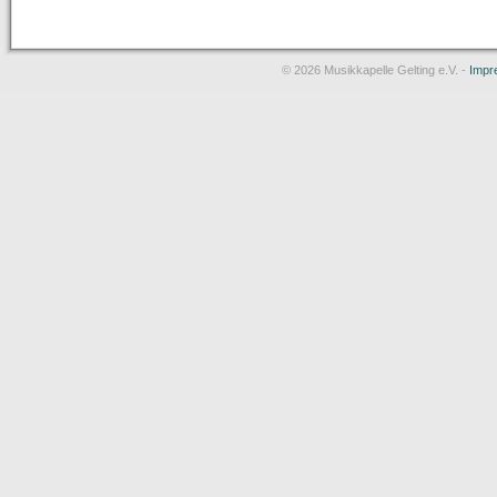
© 2026 Musikkapelle Gelting e.V. -
Impr