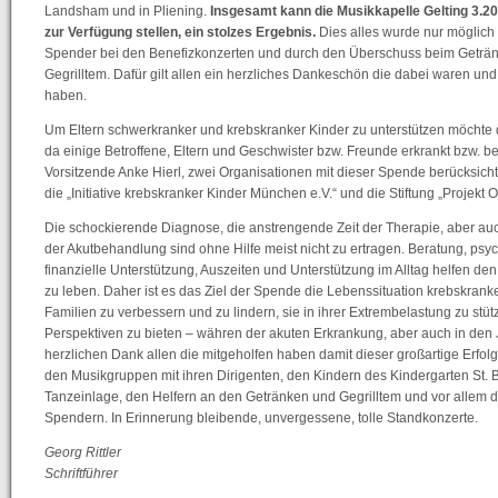
Landsham und in Pliening.
Insgesamt kann die Musikkapelle Gelting 3.20
zur Verfügung stellen, ein stolzes Ergebnis.
Dies alles wurde nur möglich
Spender bei den Benefizkonzerten und durch den Überschuss beim Geträ
Gegrilltem. Dafür gilt allen ein herzliches Dankeschön die dabei waren und 
haben.
Um Eltern schwerkranker und krebskranker Kinder zu unterstützen möchte d
da einige Betroffene, Eltern und Geschwister bzw. Freunde erkrankt bzw. bet
Vorsitzende Anke Hierl, zwei Organisationen mit dieser Spende berücksicht
die „Initiative krebskranker Kinder München e.V.“ und die Stiftung „Projekt 
Die schockierende Diagnose, die anstrengende Zeit der Therapie, aber auc
der Akutbehandlung sind ohne Hilfe meist nicht zu ertragen. Beratung, psy
finanzielle Unterstützung, Auszeiten und Unterstützung im Alltag helfen den
zu leben. Daher ist es das Ziel der Spende die Lebenssituation krebskranke
Familien zu verbessern und zu lindern, sie in ihrer Extrembelastung zu stü
Perspektiven zu bieten – währen der akuten Erkrankung, aber auch in de
herzlichen Dank allen die mitgeholfen haben damit dieser großartige Erfolg
den Musikgruppen mit ihren Dirigenten, den Kindern des Kindergarten St. B
Tanzeinlage, den Helfern an den Getränken und Gegrilltem und vor allem 
Spendern. In Erinnerung bleibende, unvergessene, tolle Standkonzerte.
Georg Rittler
Schriftführer